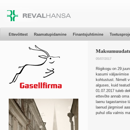
Ettevõttest
Raamatupidamine
Finantsjuhtimine
Toetusproj
Maksumuudatud 
05/07/2017
Riigikogu on 29.juu
kasumi väljaviimise
kohtustust. Nimelt 
alguses, kuid teatu
01.07.2017 tuleb dek
ettevõte annab oma 
laenu tagastamise t
laenud järgmisel aas
puhul olla valmis m