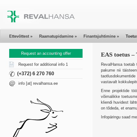
Ettevõttest
»
Raamatupidamine
»
Finantsjuhtimine
»
Toetu
Request an accounting offer
EAS toetus – 
RevalHansa toetab t
Request for additional info 1
pakume nii täisteen
(+372) 6 270 760
taotlusdokumentide 
vastavalt kokkulepit
info [at] revalhansa.ee
Enne projektide töö
võimalikke toetusme
kliendi huvidest läh
on tõdeda, et enamu
Infopäringu saad me