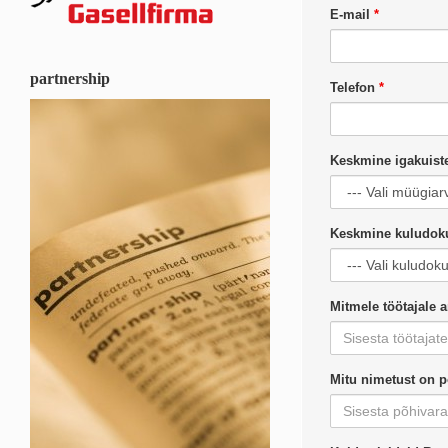
E-mail
*
partnership
Telefon
*
Keskmine igakuist
Keskmine kuludok
Mitmele töötajale 
Mitu nimetust on p