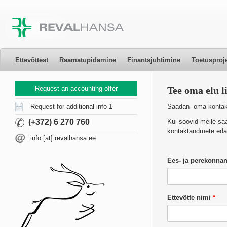
Ettevõttest
Raamatupidamine
Finantsjuhtimine
Toetusproj
Request an accounting offer
Tee oma elu l
Saadan oma kontakt
Request for additional info 1
Kui soovid meile sa
(+372) 6 270 760
kontaktandmete edas
info [at] revalhansa.ee
Ees- ja perekonna
Ettevõtte nimi
*