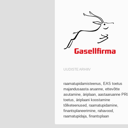
UUDISTE ARHIIV
raamatupidamisteenus, EAS toetus
majandusaasta aruanne, ettevõtte
asutamine, äriplaan, aastaaruanne PR
toetus, äriplaani koostamine
tõlketeenused, raamatupidamine,
finantsplaneerimine, rahavood,
raamatupidaja, finantsplaan