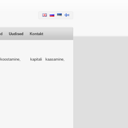
ed
Uudised
Kontakt
e koostamine, kapitali kaasamine,