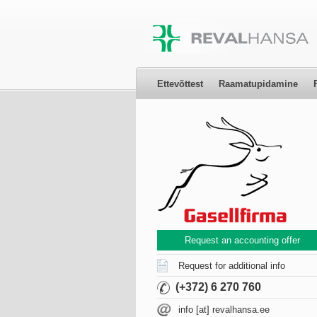
Ettevõttest
Raamatupidamine
Request an accounting offer
Request for additional info
(+372) 6 270 760
info [at] revalhansa.ee