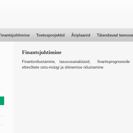
Finantsjuhtimine
Toetusprojektid
Äriplaanid
Täiendavad teenus
Finantsjuhtimine
Finantsnõustamine, tasuvusanalüüsid, finantsprognoosid
ettevõtete ostu-müügi ja ühinemise nõustamine