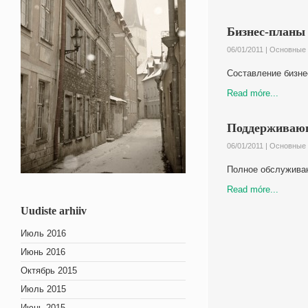
Бизнес-планы
06/01/2011 |
Oсновные 
Составление бизне
Read móre...
Поддерживаю
06/01/2011 |
Oсновные 
Полное обслуживан
Read móre...
Uudiste arhiiv
Июль 2016
Июнь 2016
Октябрь 2015
Июль 2015
Июнь 2015