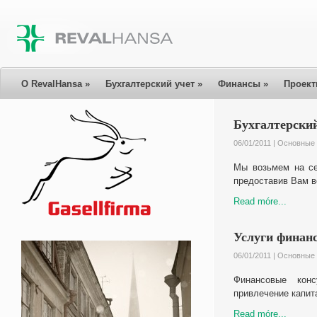
О RevalHansa
»
Бухгалтерский учет
»
Финансы
»
Проек
Бухгалтерский
06/01/2011 |
Oсновные 
Мы возьмем на се
предоставив Вам в
Read móre...
Услуги финан
06/01/2011 |
Oсновные 
Финансовые конс
привлечение капит
Read móre...